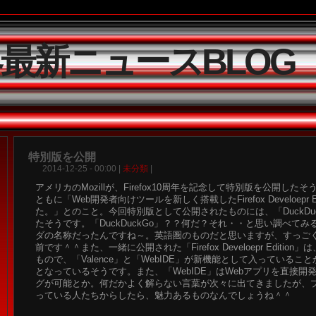
界最新ニュースBLOG
特別版を公開
2014-12-25 - 00:00 |
未分類
|
アメリカのMozillが、Firefox10周年を記念して特別版を公開し
ともに「Web開発者向けツールを新しく搭載したFirefox Develoepr E
た。」とのこと。今回特別版として公開されたものには、「DuckDu
たそうです。「DuckDuckGo」？？何だ？それ・・と思い調べて
ダの名称だったんですね～。英語圏のものだと思いますが、すっご
前です＾＾また、一緒に公開された「Firefox Develoepr Edition
もので、「Valence」と「WebIDE」が新機能として入っているこ
となっているそうです。また、「WebIDE」はWebアプリを直接開
グが可能とか。何だかよく解らない言葉が次々に出てきましたが、
っている人たちからしたら、魅力あるものなんでしょうね＾＾