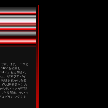
たそうです。また、これと
ditionも公開し
ckGo」も追加され
みると、検索プロバイ
く興味を惹かれる名
」は、Web開発者向けの
とからデバックが可能
発したり配布、デバッ
プログラミングをや