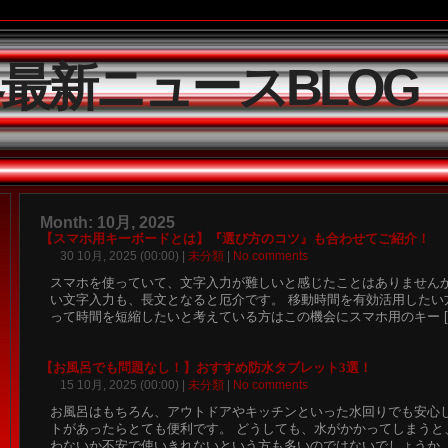
界最新ニュースBLOG
Month: 10月, 2025
【スマホ用キーボードとは】『選び方のコツ』も合わせてご紹介
30 10月, 2025 (00:00) |
未分類
|
No comments
スマホを使っていて、文字入力が難しいと感じたことはありませんか
い文字入力も、長文となると厄介です。 移動時間を有効活用したい
って時間を短縮したいと考えている方はこの機会にスマホ用のキー [..
【お風呂でも問題なし！】おすすめ防水タブレット3選！
15 10月, 2025 (00:00) |
未分類
|
No comments
お風呂はもちろん、アウトドアやキッチンといった水回りでも安心
トがあったらとても便利です。 どうしても、水がかかってしまうと
わないか不安で使いきれないという方も多いのではないでしょうか。 [.