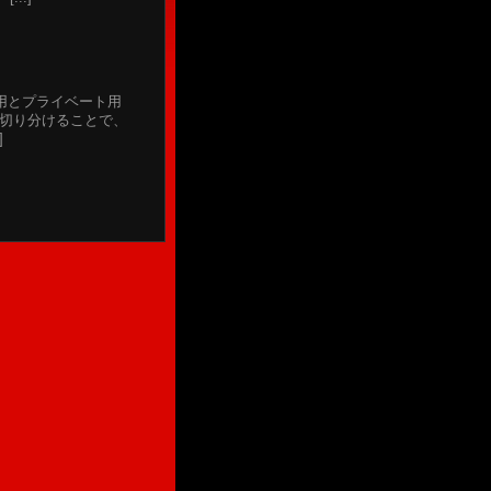
用とプライベート用
に切り分けることで、
]