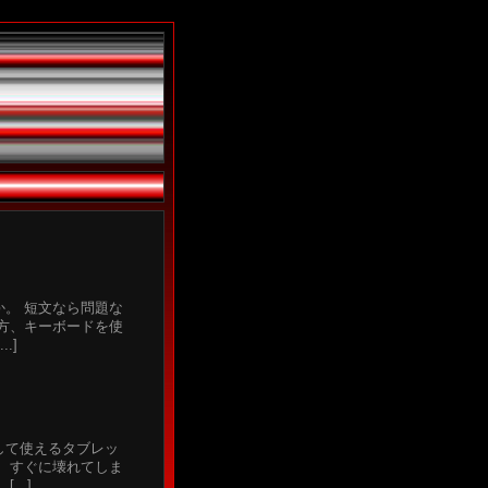
！
。 短文なら問題な
方、キーボードを使
.]
して使えるタブレッ
、すぐに壊れてしま
..]