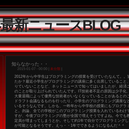
界最新ニュースBLOG
知らなかった・・
2015-01-07 - 00:00 |
未分類
|
2012年から中学生はプログラミングの授業を受けていたなんて。。
たか？最近小学生がプログラミングの講座に多く出席していること、
りていないことなど、ネットニュースで知ってはいましたが、経済
のことが取り上げられていたんです。IT技術者不足の原因は少子化
大量退職によって優秀な技術者がいなくなっていることがあるとのこ
ドラフト会議なるものを行ったり、小学生のプログラミング講座な
いるそうなんです。しかも、一昨年から中学校の授業にもプログラ
と。勿論、全ての学校がこのプログラミング授業を入れているわけ
すが、今後プログラミングの塾が全国で増えそうですよね。今でも
定員が埋まってしまうとか。そして約1年で自分でプログラミング
が可能となるそうです。えっ・・1年でできるようになるんだ＾＾