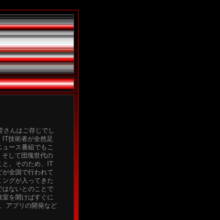
皆さんはご存じでし
IT技術者が全然足
ニュース番組でもこ
、そして団塊世代の
と。そのため、IT
どが全国で行われて
ミングが入ってきた
ではないとのことで
教室を開けばすぐに
し、アプリの開発など