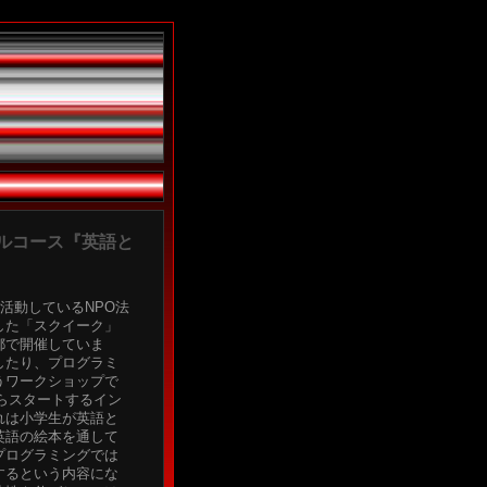
ルコース『英語と
活動しているNPO法
した「スクイーク」
都で開催していま
したり、プログラミ
うワークショップで
からスタートするイン
れは小学生が英語と
英語の絵本を通して
プログラミングでは
するという内容にな