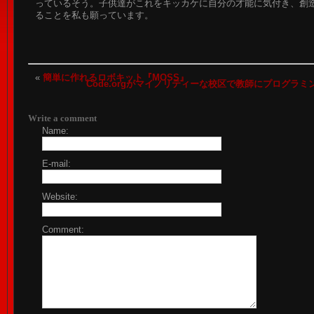
っているそう。子供達がこれをキッカケに自分の才能に気付き、創
ることを私も願っています。
«
簡単に作れるロボキット『MOSS』
Code.orgがマイノリティーな校区で教師にプログラ
Write a comment
Name:
E-mail:
Website:
Comment: