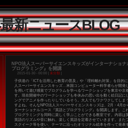
界最新ニュースBLOG
NPO法人スーパーサイエンスキッズがインターナショナ
プログラミング』を開講
2015-01-30 - 00:00 |
未分類
|
子供達の「ICTを活用した教育の普及」や「理科離れ対策」を目的に
人スーパーサイエンスキッズ…米国コンピューター科学者らが開発
を用いて遊び感覚でプログラムを学べるワークショップを東京や京
す。現在開催中のワークショップも冬休みの思い出を動く絵日記に
ングでアニメを作ったりしているそう。大人でもワクワクしてしま
すよね。そんなNPO法人スーパーサイエンスキッズは、2月・4月
ターナショナルコース『英語とプログラミング』を開講します。こ
プログラミングを同時に楽しく学ぶことができる教室です。内容は
英語のリズムや音に触れ、楽しく英語を定着させていきます。また
スクイーク等を使い、テーマに沿ったオリジナル絵本を作って発表