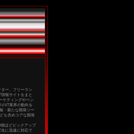
クター、フリーラン
T情報サイトをまと
ーケティングやベン
年のIT業界の動向を
k情報・新たな開発ツー
必要性なども含めコアな開発
00個ほどピックアップ
変化に迅速に対応で