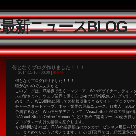
界最新ニュースBLOG
何となくブログ作りました！！！
2014-11-10 - 00:00 |
未分類
|
何となくブログ作りました！！！
暇がないので大丈夫かと…
このブログは、IT業界で働くエンジニア、Webデザイナー、ディレ
スの皆さまへ、ウェブ業界で働く方に向けた情報収集ブログです。I
めました。WEB開発に関しての情報収集できるサイト・ブログやマ
チャースタートアップ、ネット業界の最新ニュース、IT求人、2015
予測するなど、Web開発業界について、Visual Studio関連の最新
ルVisual Studio Online “Monaco”などの改めて開発ツールの
プログラマー向けの情報を紹介します。
今後時間があれば、IT/Web業界頻出のカタカナ・ビジネス用語を1
し、まとめていこうと考えてます。とくにIT業界では、経営環境の