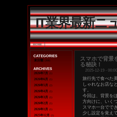
IT業界最新ニ
HOME
CATEGORIES
スマホで背景
未分類
(308)
る秘訣！
ARCHIVES
2025-12-19 - 00:00
2026年7月
(1)
旅行先で食べた
2026年6月
(1)
しゃれなお店など
2026年5月
(2)
す。
2026年4月
(1)
今回は、背景を
2026年3月
(1)
方向けに、いく
2026年2月
(1)
スマホ一台でで
2026年1月
(1)
少し設定を覚え
2025年12月
(1)