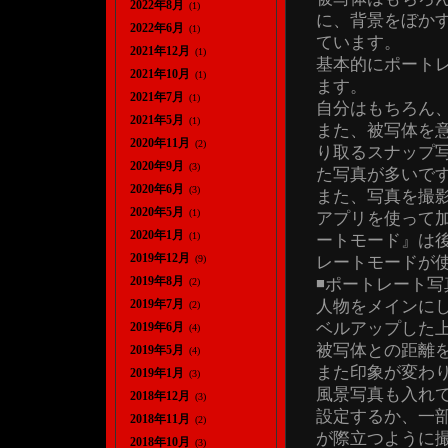
2022年8月
(1)
に、背景をぼか
2022年6月
(1)
ています。
2021年12月
(1)
基本的にポート
2021年10月
(1)
ます。
2021年7月
(1)
自分はもちろん
2021年5月
(1)
また、被写体を
2020年11月
(2)
り取るスナップ
2020年9月
(3)
た写真が多いで
2020年6月
(3)
また、写真を撮
2020年5月
(1)
アプリを使って
2020年1月
(1)
ートモード』は
2019年12月
レートモードが
(9)
2019年8月
◾️ポートレート
(2)
人物をメインに
2019年7月
(2)
ベルアップした
2019年6月
(4)
被写体との距離
2019年5月
(4)
また印象が変わ
2019年1月
(3)
風景写真も入れ
2018年12月
(3)
設定するか、一
2018年11月
(2)
が際立つように
2018年10月
(3)