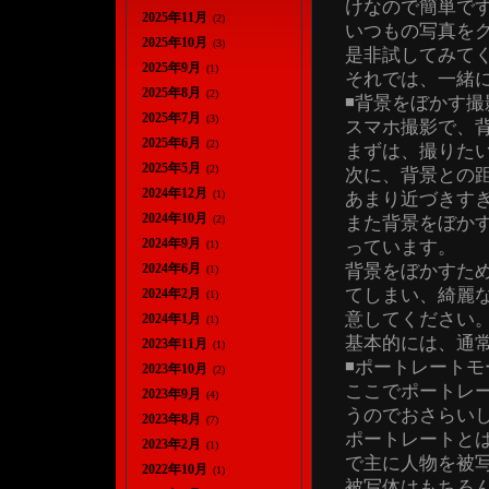
けなので簡単で
2025年11月
(2)
いつもの写真を
2025年10月
(3)
是非試してみて
2025年9月
(1)
それでは、一緒
2025年8月
(2)
◾️背景をぼかす
2025年7月
(3)
スマホ撮影で、
2025年6月
(2)
まずは、撮りた
2025年5月
(2)
次に、背景との
2024年12月
(1)
あまり近づきす
2024年10月
また背景をぼか
(2)
2024年9月
っています。
(1)
背景をぼかすた
2024年6月
(1)
てしまい、綺麗
2024年2月
(1)
意してください
2024年1月
(1)
基本的には、通
2023年11月
(1)
◾️ポートレート
2023年10月
(2)
ここでポートレ
2023年9月
(4)
うのでおさらい
2023年8月
(7)
ポートレートと
2023年2月
(1)
で主に人物を被
2022年10月
(1)
被写体はもちろ