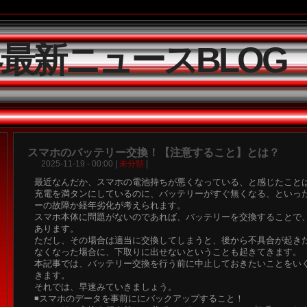
界最新ニュースBLOG
スマホのバッテリー交換！【注意すること】とは？
2025-11-19 - 00:00 |
未分類
|
最近なんだか、スマホの電池持ちが悪くなっている、と感じたこと
充電を満タンにしているのに、バッテリーがすぐ無くなる、といっ
ーの故障か経年劣化が考えられます。
スマホ本体に問題がないのであれば、バッテリーを交換することで
あります。
ただし、その場合は適当に交換してしまうと、後から不具合が起き
なくなった場合に、下取りに出せないということも起きてきます。
本記事では、バッテリー交換を行う前に中止しておきたいことをい
きます。
それでは、早速みていきましょう。
◾️スマホのデータを事前ににバックアップすること！