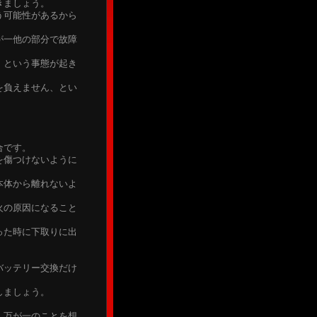
きましょう。
う可能性があるから
が一他の部分で故障
。
、という事態が起き
を負えません、とい
合です。
を傷つけないように
本体から離れないよ
火の原因になること
った時に下取りに出
バッテリー交換だけ
しましょう。
、万が一のことを想