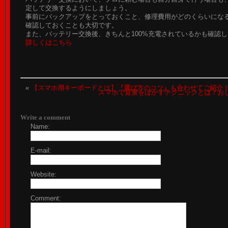
定して交換するようにしましょう。
事前にバックアップをとっておくこと、修理費用がどのくらいにな
確認しておくことも大切です。
また、バッテリー交換後、きちんと100%充電されているかも確認
詳しくはこちら
«
【スマホ用キーボードとは】『選び方のコツ』も合わせてご
スマホで背景をぼかすテクニックとは？お
Write a comment
Name:
E-mail:
Website:
Comment: