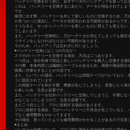
バッテリー交換を行う前に、必ずデータのバックアップを取ってお
これは、バッテリーを交換するにあたり、データが消去されてしま
です。
修理に出す際、バッテリーを外して新しいものに交換するため、万
が見つかった場合に、データが全部失われる可能性があるからです
そうなると、せっかくバッテリーを新しいものに替えても使えない
てしまいます。
また、バッテリー交換時に、万が一データが消えてしまっても責任
うサインをしなければならない可能性があります。
そのため、バックアップは忘れずに行いましょう。
◾️バッテリー交換には二つの方法が！
スマホのバッテリーを交換する場合、方法は二つあります。
一つ目は、自分自身で部品と新しいバッテリーを購入し交換する場
その際、本体内部には繊細なケーブルがあるため、画面や液晶部分
慎重に作業をすることが大切です。
また、たいていの場合、バッテリーには両面テープがついており、
うに固定されています。
この両面テープを剥がす際、摩擦が生じてしまうと、変形したり発
が多いため、注意が必要です。
また、バッテリーを社外バッテリーに交換してしまうと、不要にな
せなくなってしまうので、注意が必要です。
また二つ目として、プロに依頼する場合があります。
プロに依頼する場合、万が一バッテリーに不具合が生じていると、
でなく修理費用もかかってきます。
その場合、思っていたよりも修理費用がかかることがあるので注意
◾️まとめ
バッテリー交換において、プロに頼む場合も自分自身で行う場合も