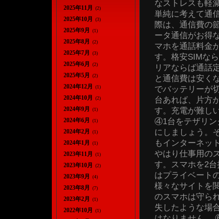
なストレスも軽減
2025年11月
(2)
単純に考えて通
2025年10月
(3)
際は、通信費の
2025年9月
(1)
ータ通信がお得
2025年8月
(2)
マホを通話料金
2025年7月
(3)
す。格安SIMな
2025年6月
(2)
リアならば通話
2025年5月
(2)
と通信費は安くな
2024年12月
(1)
でバッテリーが
2024年10月
台あれば、片方
(2)
2024年9月
す。充電が難し
(1)
④1台をテザリン
2024年6月
(1)
にしましょう。そ
2024年2月
(1)
もインターネッ
2024年1月
(1)
やはり仕事用の
2023年11月
(1)
す。スマホを2
2023年10月
(2)
はプライベート
2023年9月
(4)
様々なサイトを
2023年8月
(7)
のスマホは守ら
2023年2月
(1)
失したような場
2022年10月
(1)
はなりません。 