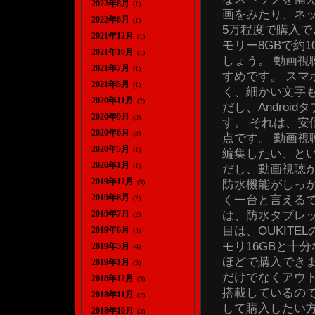
2022年8月
(1)
画をみたり、ネッ
2022年6月
(1)
5万程度で購入で
2021年12月
(1)
モリー8GBで約
2021年10月
(1)
しょう。 動画
2021年7月
(1)
すめです。 スマ
2021年5月
(1)
く、細かい文字
2020年11月
(2)
だし、Andro
2020年9月
(3)
す。 それは、
2020年6月
(3)
点です。 動画
2020年5月
(1)
編集したい、と
2020年1月
(1)
だし、動画視聴
2019年12月
防水機能がしっ
(9)
2019年8月
く一台と言えるで
(2)
は、防水タブレ
2019年7月
(2)
目は、OUKIT
2019年6月
(4)
モリ16GBと十
2019年5月
(4)
ほどで購入でき
2019年1月
(3)
だけでなくアウト
2018年12月
(3)
搭載しているの
2018年11月
(2)
して購入したい
2018年10月
(3)