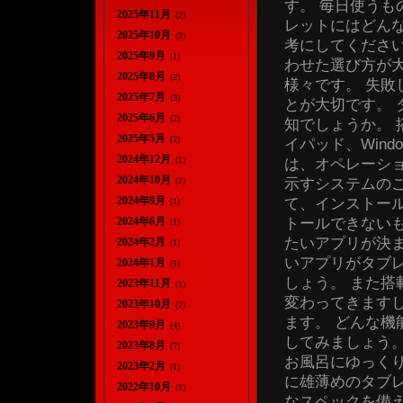
す。 毎日使う
2025年11月
(2)
レットにはどん
2025年10月
(3)
考にしてください
2025年9月
(1)
わせた選び方が
2025年8月
(2)
様々です。 失
2025年7月
(3)
とが大切です。
2025年6月
(2)
知でしょうか。 
2025年5月
(2)
イパッド、Win
2024年12月
(1)
は、オペレーシ
2024年10月
示すシステムのこ
(2)
2024年9月
て、インストー
(1)
トールできない
2024年6月
(1)
たいアプリが決
2024年2月
(1)
いアプリがタブ
2024年1月
(1)
しょう。 また搭
2023年11月
(1)
変わってきます
2023年10月
(2)
ます。 どんな
2023年9月
(4)
してみましょう。
2023年8月
(7)
お風呂にゆっく
2023年2月
(1)
に雄薄めのタブ
2022年10月
(1)
なスペックを備え