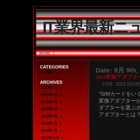
IT業界最新ニ
HOME
CATEGORIES
Date: 9月 9th,
未分類
(308)
SIM変換アダプ
ARCHIVES
9 9月, 2023 (00:00
2026年7月
(1)
“SIMカードを
2026年6月
(1)
変換アダプターが
2026年5月
(2)
ダプターを選ぶポ
2026年4月
(1)
アダプターとは？ [.
2026年3月
(1)
2026年2月
(1)
2026年1月
(1)
2025年12月
(1)