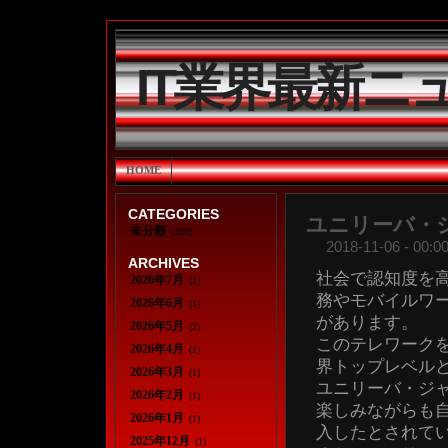
IT業界最新ニ
HOME
CATEGORIES
ユニリーバ・
未分類
(308)
2018-11-06 - 00:00
ARCHIVES
社会で認知度を
2026年7月
(1)
務やモバイルワ
2026年6月
(1)
があります。
2026年5月
(2)
このテレワークを
2026年4月
(1)
界トップレベル
2026年3月
(1)
ユニリーバ・ジ
2026年2月
(1)
楽しみながらも
2026年1月
(1)
入したとされて
2025年12月
(1)