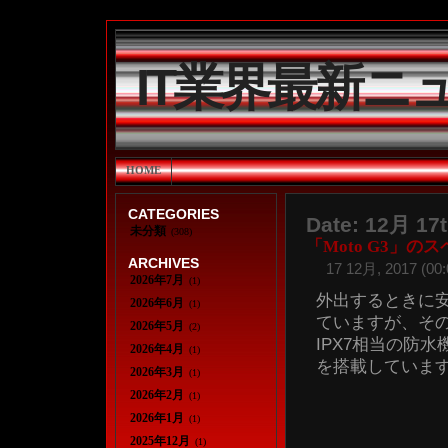
IT業界最新ニ
HOME
CATEGORIES
Date: 12月 17t
未分類
(308)
「Moto G3」の
ARCHIVES
17 12月, 2017 (00:
2026年7月
(1)
外出するときに
2026年6月
(1)
ていますが、その
2026年5月
(2)
IPX7相当の防
2026年4月
(1)
を搭載していますの
2026年3月
(1)
2026年2月
(1)
2026年1月
(1)
2025年12月
(1)