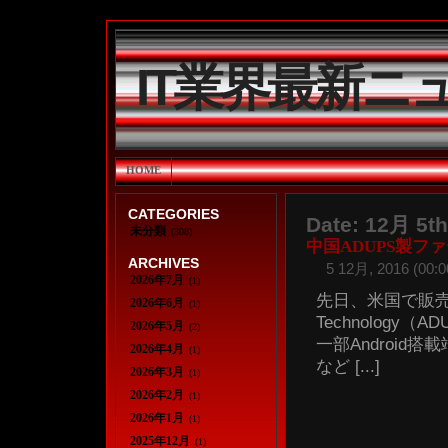
IT業界最新ニ
HOME
CATEGORIES
Date: 12月 5th
未分類
(308)
中国ADUPS製フ
ARCHIVES
5 12月, 2016 (00:0
2026年7月
(1)
先日、米国で販売され
2026年6月
(1)
Technology
2026年5月
(2)
一部Android
2026年4月
(1)
など [...]
2026年3月
(1)
2026年2月
(1)
2026年1月
(1)
2025年12月
(1)