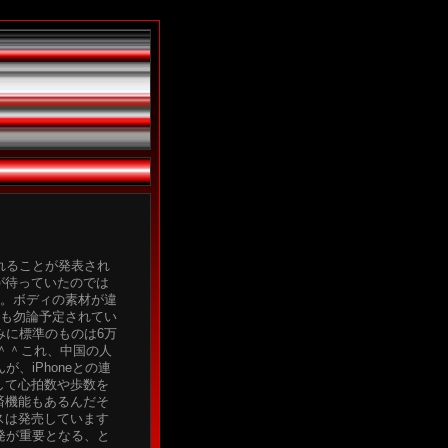
れることが発表され
が待っていたのでは
か。ボディの素材が違
売も勿論予定されてい
みに標準のものは6万
す＾＾これ、中国の人
、iPhoneとの連
して心拍数や歩数を
済機能もあるんだそ
スは発売しています
開発が重要となる、と