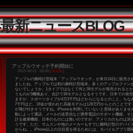
界最新ニュースBLOG
アップルウオッチ予約開始に
2015-06-21 - 00:00 |
未分類
|
アップルの腕時計型端末「アップルウオッチ」が来月24日に販売さ
ましたね。アップルでは初の腕時計型端末。多くのアップルファン
ないでしょうか。1タイプではなくて何と38モデルが発売されると
うものが3機種あり、合計で38モデルとなるそうです。日本での発
ますが、スポーツタイプが4万3千円ほどからになるとのこと。ちな
7千円ほど。18金が使われた高級モデルは128万円からとのことで
が飛び付きそうですね。iPhoneを利用していないと意味がありませんが
動によって通話、メールの送受信など携帯電話のサポート機能、そ
計る健康機能、日本のものには無いのですが、アメリカのものは決
うです。ただ、サムスンや他のメーカーもすでに腕時計型のデバイ
からね。。iPhone以上の注目度を得るためには、モバイルアプリ