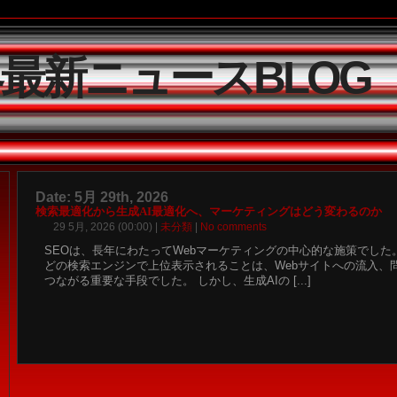
界最新ニュースBLOG
Date: 5月 29th, 2026
検索最適化から生成AI最適化へ、マーケティングはどう変わるのか
29 5月, 2026 (00:00) |
未分類
|
No comments
SEOは、長年にわたってWebマーケティングの中心的な施策でした。Goo
どの検索エンジンで上位表示されることは、Webサイトへの流入、
つながる重要な手段でした。 しかし、生成AIの [...]