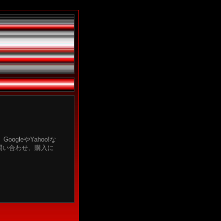
gleやYahoo!な
問い合わせ、購入に