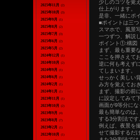
少しのコツを覚え
2025年11月
(2)
仕上がります。
2025年10月
(3)
是非、一緒にポ
2025年9月
(1)
■ポイントは三つ
2025年8月
(2)
スマホで、風景
2025年7月
(3)
一つずつ、解説
2025年6月
(2)
ポイント①:構図
2025年5月
(2)
まず、最も重要
2024年12月
(1)
ここを押さえて
2024年10月
逆に何も考えず
(2)
2024年9月
てしまいます。
(1)
せっかく美しい
2024年6月
(1)
み方を覚えてお
2024年2月
(1)
まず、撮影の前に
2024年1月
(1)
に設定してみて
2023年11月
(1)
画面が9等分にな
2023年10月
(2)
最も簡単なのは
2023年9月
(4)
する3分割法です
2023年8月
(7)
例えば、夜景を
2023年2月
(1)
せて撮影するだ
2022年10月
(1)
また2分割法で