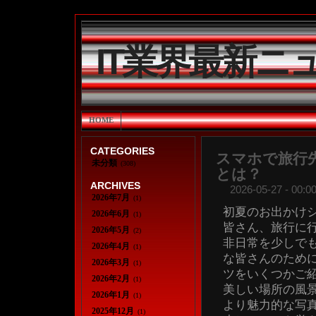
IT業界最新ニ
HOME
CATEGORIES
スマホで旅行
未分類
(308)
とは？
ARCHIVES
2026-05-27 - 00:00
2026年7月
(1)
初夏のお出かけ
2026年6月
(1)
皆さん、旅行に
2026年5月
(2)
非日常を少しで
2026年4月
(1)
な皆さんのため
2026年3月
(1)
ツをいくつかご
2026年2月
(1)
美しい場所の風
2026年1月
(1)
より魅力的な写
2025年12月
(1)