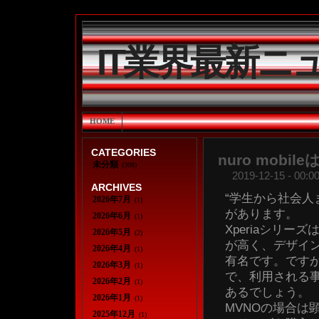
IT業界最新ニ
HOME
CATEGORIES
nuro mobi
未分類
(308)
2019-12-15 - 00:00
ARCHIVES
“学生から社会人
2026年7月
(1)
があります。
2026年6月
(1)
Xperiaシリ
2026年5月
(2)
が高く、デザイ
2026年4月
(1)
有名です。ですが
2026年3月
(1)
で、利用される事
2026年2月
(1)
あるでしょう。
2026年1月
(1)
MVNOの場合は顕著
2025年12月
(1)