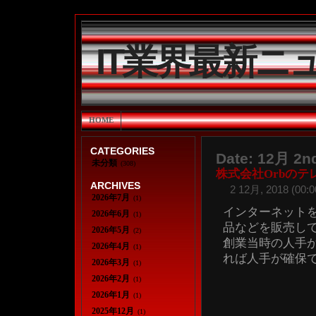
IT業界最新ニ
HOME
CATEGORIES
Date: 12月 2n
未分類
(308)
株式会社Orbのテ
ARCHIVES
2 12月, 2018 (00:0
2026年7月
(1)
インターネット
2026年6月
(1)
品などを販売して
2026年5月
(2)
創業当時の人手
2026年4月
(1)
れば人手が確保でき
2026年3月
(1)
2026年2月
(1)
2026年1月
(1)
2025年12月
(1)