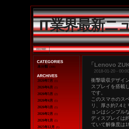
IT業界最新ニ
HOME
CATEGORIES
「Lenovo Z
未分類
(308)
2018-01-20 - 00:00
ARCHIVES
衝撃吸収デザイン
2026年7月
(1)
スプレイを搭載した
2026年6月
(1)
です。
2026年5月
(2)
このスマホのスペ
2026年4月
(1)
リ、厚さ約7.4
2026年3月
(1)
ョンはシンプル
2026年2月
(1)
ディスプレイは約5
2026年1月
(1)
ていて解像度は19
2025年12月
(1)