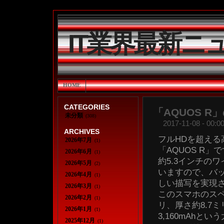
IT業界最新ニ
HOME
CATEGORIES
「AQUOS 
未分類
(308)
2017-11-08 - 00:00
ARCHIVES
フルHDを超え
2026年7月
(1)
「AQUOS R」
2026年6月
(1)
約5.3インチの
2026年5月
(2)
いますので、バ
2026年4月
(1)
しい描写を実現
2026年3月
(1)
このスマホのスペ
2026年2月
(1)
リ、厚さ約8.7
2026年1月
(1)
3,160mAh
2025年12月
(1)